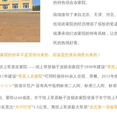
的特色综合农家院。
陆续接待了来自北京、天津、河北
给咱农家院的经历增添了缤纷的笔
续秉承咱们农家院的特有风格，让
民的热情好客。
农家院的好坏不是宣传出来的，应该是您真实感受出来的！
上草原农家院——坝上草原杨子连锁农家院于1998年建设“
草原
11年建设“
草原人农家院
”可同时接待80余人住宿、用餐。2015年投
“
☆☆☆
”旅游示范户 设有高中低档标准二人间、标准三人间、标
利、紧邻s244省道。丰宁坝上草原杨子连锁农家院坐落于丰宁坝
著名景点“
大汗行宫
”1.5公里。离坝上草原最大草原“
京北第一湿地