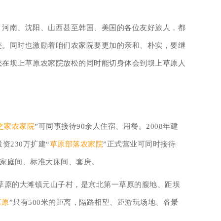
、河南、沈阳、山西甚至韩国、美国的各位友好旅人，都
迹。同时也激励着咱们农家院要更加的亲和、朴实，要继
您在坝上草原农家院放松的同时能切身体会到坝上草原人
之家农家院
”可同事接待90余人住宿、用餐。2008年建
资230万扩建“
草原部落农家院
”正式营业可同时接待
准家庭间、标准大床间、套房。
上草原的大滩镇元山子村，是京北第一草原的腹地、距坝
草原
”只有500米的距离，隔路相望、距游玩场地、各景