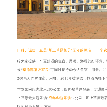
口碑、诚信一直是“
坝上草原杨子
”坚守的标准！ 一个
给大家提供一个更舒适的住宿、用餐、游玩的好环境。坝
设“
草原部落农家院
”可同时接待60余人住宿、用餐。20
200余人同时住宿、用餐。2015年被承德市旅游局授予
本农家院距离北京280公里，四周被草原包裹，交通便
上草原最大游乐场“
嘉年华游乐场
”2公里、坝上草原最
区相对距离较近,方便。