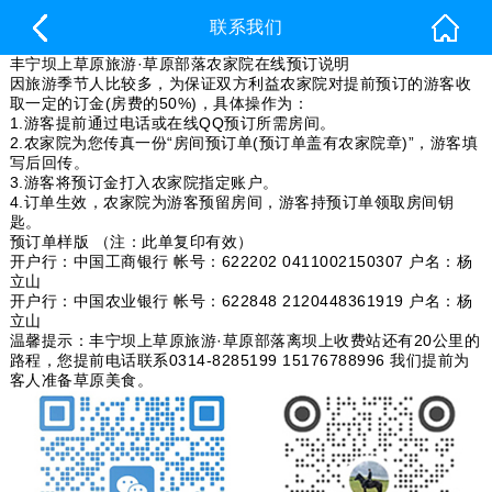
联系我们
丰宁坝上草原旅游·草原部落农家院在线预订说明
因旅游季节人比较多，为保证双方利益农家院对提前预订的游客收
取一定的订金(房费的50%)，具体操作为：
1.游客提前通过电话或在线QQ预订所需房间。
2.农家院为您传真一份“房间预订单(预订单盖有农家院章)”，游客填
写后回传。
3.游客将预订金打入农家院指定账户。
4.订单生效，农家院为游客预留房间，游客持预订单领取房间钥
匙。
预订单样版 （注：此单复印有效）
开户行：中国工商银行 帐号：622202 0411002150307 户名：杨
立山
开户行：中国农业银行 帐号：622848 2120448361919 户名：杨
立山
温馨提示：丰宁坝上草原旅游·草原部落离坝上收费站还有20公里的
路程，您提前电话联系0314-8285199 15176788996 我们提前为
客人准备草原美食。