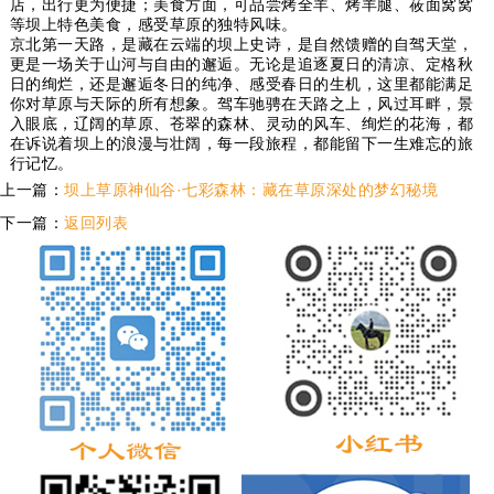
店，出行更为便捷；美食方面，可品尝烤全羊、烤羊腿、莜面窝窝
等坝上特色美食，感受草原的独特风味。
京北第一天路，是藏在云端的坝上史诗，是自然馈赠的自驾天堂，
更是一场关于山河与自由的邂逅。无论是追逐夏日的清凉、定格秋
日的绚烂，还是邂逅冬日的纯净、感受春日的生机，这里都能满足
你对草原与天际的所有想象。驾车驰骋在天路之上，风过耳畔，景
入眼底，辽阔的草原、苍翠的森林、灵动的风车、绚烂的花海，都
在诉说着坝上的浪漫与壮阔，每一段旅程，都能留下一生难忘的旅
行记忆。
上一篇：
坝上草原神仙谷·七彩森林：藏在草原深处的梦幻秘境
下一篇：
返回列表