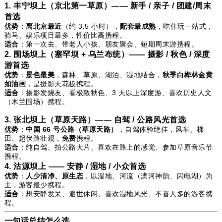
1. 丰宁坝上（京北第一草原）—— 新手 / 亲子 / 团建/周末
首选
优势
：
离北京最近
（约 3.5 小时），
配套最成熟
，吃住玩一站式，
骑马、娱乐项目最多，性价比高携程。
适合
：第一次去、带老人小孩、朋友聚会、短期周末游携程。
2. 围场坝上（塞罕坝 + 乌兰布统）—— 摄影 / 秋色 / 深度
游首选
优势
：
景色最美
，森林、草原、湖泊、湿地结合，
秋季白桦林金黄
如油画
，是摄影天花板携程。
适合
：摄影发烧友、看极致秋色、3 天以上深度游、喜欢历史人文
（木兰围场）携程。
3. 张北坝上（草原天路）—— 自驾 / 公路风光首选
优势
：
中国 66 号公路（草原天路）
，自驾体验绝佳，风车、梯
田、起伏路壮观，
免费
携程。
适合
：纯自驾、拍公路大片、喜欢在路上的感觉、参加草原音乐节
携程。
4. 沽源坝上 —— 安静 / 湿地 / 小众首选
优势
：
人少清净、原生态
，以湿地、河流（滦河神韵、闪电湖）为
主，游客最少携程。
适合
：想安静发呆、避世休闲、喜欢湿地风光、不喜人多的游客携
程。
一句话总结怎么选