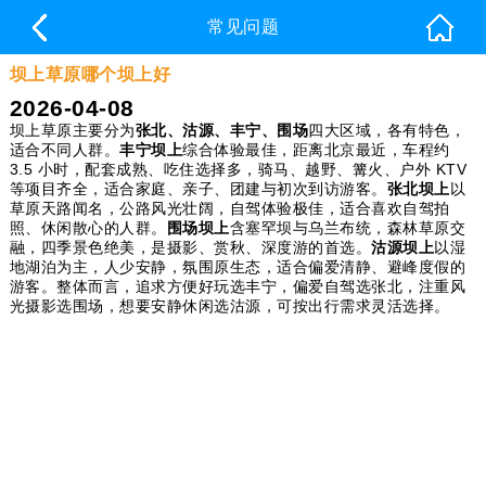
常见问题
坝上草原哪个坝上好
2026-04-08
坝上草原主要分为
张北、沽源、丰宁、围场
四大区域，各有特色，
适合不同人群。
丰宁坝上
综合体验最佳，距离北京最近，车程约
3.5 小时，配套成熟、吃住选择多，骑马、越野、篝火、户外 KTV
等项目齐全，适合家庭、亲子、团建与初次到访游客。
张北坝上
以
草原天路闻名，公路风光壮阔，自驾体验极佳，适合喜欢自驾拍
照、休闲散心的人群。
围场坝上
含塞罕坝与乌兰布统，森林草原交
融，四季景色绝美，是摄影、赏秋、深度游的首选。
沽源坝上
以湿
地湖泊为主，人少安静，氛围原生态，适合偏爱清静、避峰度假的
游客。整体而言，追求方便好玩选丰宁，偏爱自驾选张北，注重风
光摄影选围场，想要安静休闲选沽源，可按出行需求灵活选择。